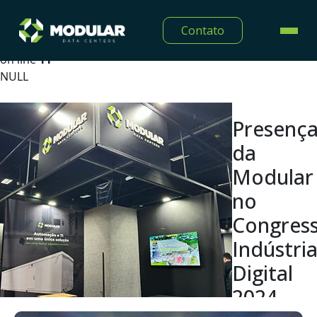
Warning
: Undefined array key "lang" in
Contato
/home/modulardtc/public_html/app/Views/midia/show
on line
11
NULL
Presenç
da
Modular
no
Congres
Indústri
Digital
2024