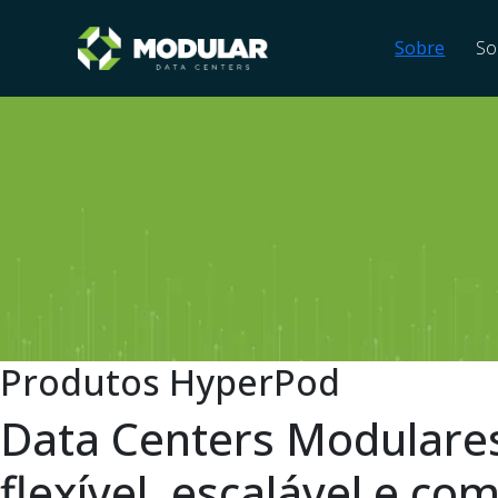
Sobre
So
P
r
o
d
u
t
o
s
H
y
p
e
r
P
o
d
D
a
t
a
C
e
n
t
e
r
s
M
o
d
u
l
a
r
e
f
e
x
í
v
e
l
,
e
s
c
a
l
á
v
e
l
e
c
o