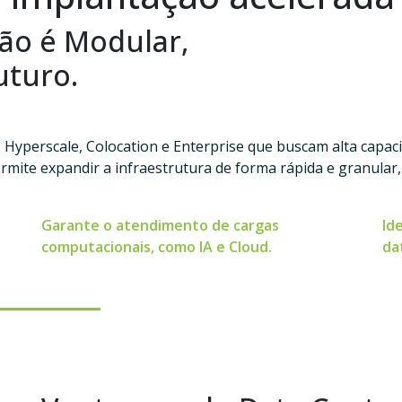
ã
o
é
M
o
d
u
l
a
r
,
u
t
u
r
o
.
Hyperscale, Colocation e Enterprise que buscam alta capacid
mite expandir a infraestrutura de forma rápida e granula
Garante o atendimento de cargas
Id
computacionais, como IA e Cloud.
da