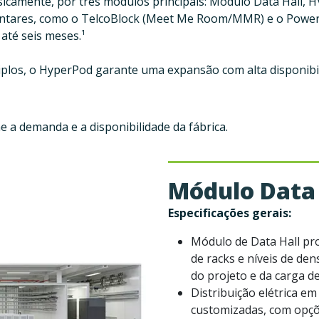
sicamente, por três módulos principais: Módulo Data Hall, HV
entares, como o TelcoBlock (Meet Me Room/MMR) e o Power
até seis meses.¹
iplos, o HyperPod garante uma expansão com alta disponibi
e a demanda e a disponibilidade da fábrica.
Módulo Data 
Especificações gerais:
Módulo de Data Hall pro
de racks e níveis de de
do projeto e da carga de
Distribuição elétrica e
customizadas, com opçõ