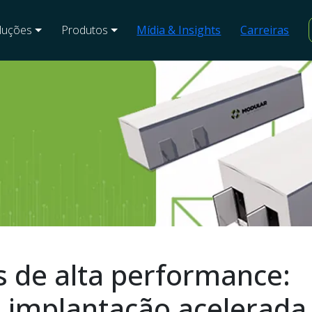
luções
Produtos
Mídia & Insights
Carreiras
s
d
e
a
l
t
a
p
e
r
f
o
r
m
a
n
c
e
:
m
i
m
p
l
a
n
t
a
ç
ã
o
a
c
e
l
e
r
a
d
a