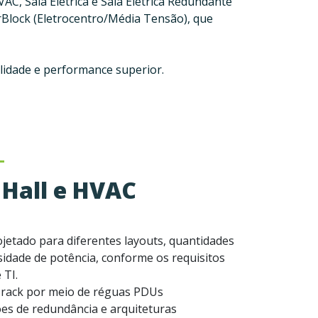
AC, Sala Elétrica e Sala Elétrica Redundante
Block (Eletrocentro/Média Tensão), que
lidade e performance superior.
Hall e HVAC
jetado para diferentes layouts, quantidades
nsidade de potência, conforme os requisitos
 TI.
m rack por meio de réguas PDUs
es de redundância e arquiteturas