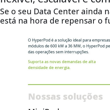
S
e
o
s
e
u
D
a
t
a
C
e
n
t
e
r
a
i
n
d
a
n
e
s
t
á
n
a
h
o
r
a
d
e
r
e
p
e
n
s
a
r
o
f
O HyperPod é a solução ideal para empresas 
módulos de 600 kW a 36 MW, o HyperPod per
das operações sem interrupções.
Suporta as novas demandas de alta
densidade de energia.
Nossas soluções