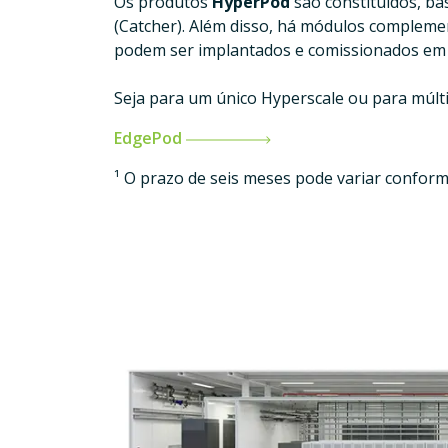
Os produtos
HyperPod
são constituídos, ba
(Catcher). Além disso, há módulos complem
podem ser implantados e comissionados em 
Seja para um único Hyperscale ou para múlt
EdgePod
¹ O prazo de seis meses pode variar conform