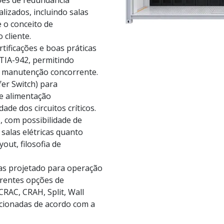
lizados, incluindo salas
 o conceito de
 cliente.
tificações e boas práticas
 TIA-942, permitindo
 e manutenção concorrente.
fer Switch) para
de alimentação
de dos circuitos críticos.
s, com possibilidade de
salas elétricas quanto
out, filosofia de
icas projetado para operação
erentes opções de
CRAC, CRAH, Split, Wall
cionadas de acordo com a