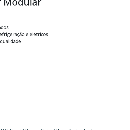
r Modular
ados
efrigeração e elétricos
 qualidade