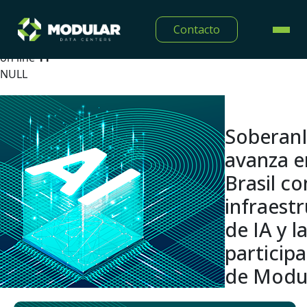
Warning
: Undefined array key "lang" in
Contacto
/home/modulardtc/public_html/app/Views/midia/show
on line
11
NULL
Soberan
avanza e
Brasil co
infraest
de IA y l
particip
de Modu