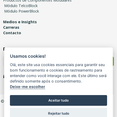
Productos de Componentes Modulares
Módulo TelcoBlock
Módulo PowerBlock
Medios e Insights
Carreras
Contacto
Recibe novedades
Usamos cookies!
Enviar
Olá, este site usa cookies essenciais para garantir seu
bom funcionamento e cookies de rastreamento para
¡Síguenos!
entender como você interage com ele. Este último será
definido somente após o consentimento.
Deixe-me escolher
Aceitar tudo
© 2025 Modular – Todos los derechos reservados |
Política de
Privacidad
|
Política de Calidad
|
Certificado de Registro
|
Canal de Ética
Rejeitar tudo