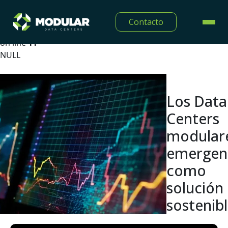
Warning
: Undefined array key "lang" in
Contacto
/home/modulardtc/public_html/app/Views/midia/show
on line
11
NULL
Los Data
Centers
modular
emergen
como
solución
sostenib